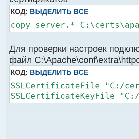
КОД:
ВЫДЕЛИТЬ ВСЕ
copy server.* C:\certs\ap
Для проверки настроек подкл
файл C:\Apache\conf\extra\httpd
КОД:
ВЫДЕЛИТЬ ВСЕ
SSLCertificateFile "C:/ce
SSLCertificateKeyFile "C: