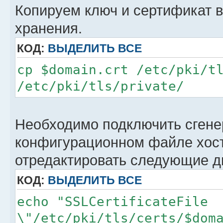
Копируем ключ и сертификат в
хранения.
КОД:
ВЫДЕЛИТЬ ВСЕ
cp $domain.crt /etc/pki/t
/etc/pki/tls/private/
Необходимо подключить сгене
конфигурационном файле хост
отредактировать следующие д
КОД:
ВЫДЕЛИТЬ ВСЕ
echo "SSLCertificateFile
\"/etc/pki/tls/certs/$dom