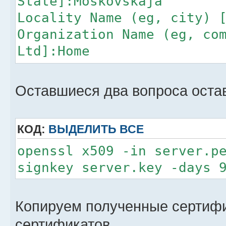
State]:Moskovskaja
Locality Name (eg, city) 
Organization Name (eg, co
Ltd]:Home
Organizational Unit Name 
Common Name (e.g. server 
Оставшиеся два вопроса оста
[]:pma.serg.ru.
Email Address []:ssergey.
КОД:
ВЫДЕЛИТЬ ВСЕ
openssl x509 -in server.p
signkey server.key -days 
Копируем полученные сертифи
сертификатов