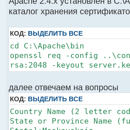
Apache 2.4.x установлен в C:\
каталог хранения сертификатов
КОД:
ВЫДЕЛИТЬ ВСЕ
cd C:\Apache\bin
openssl req -config ..\co
rsa:2048 -keyout server.k
далее отвечаем на вопросы
КОД:
ВЫДЕЛИТЬ ВСЕ
Country Name (2 letter co
State or Province Name (f