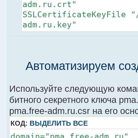
adm.ru.crt"
SSLCertificateKeyFile "
adm.ru.key"
Автоматизируем соз
Используйте следующую коман
битного секретного ключа pma.
pma.free-adm.ru.csr на его осн
КОД:
ВЫДЕЛИТЬ ВСЕ
domain="pma.free-adm.ru"