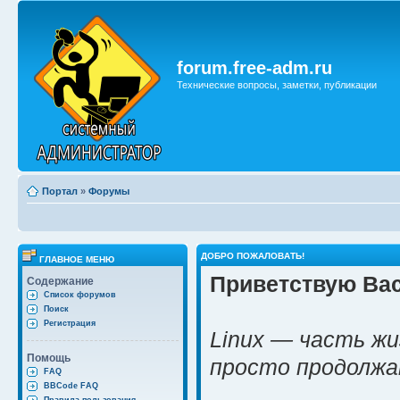
forum.free-adm.ru
Технические вопросы, заметки, публикации
Портал
»
Форумы
ДОБРО ПОЖАЛОВАТЬ!
ГЛАВНОЕ МЕНЮ
Приветствую Вас
Содержание
Список форумов
Поиск
Регистрация
Linux — часть жи
Помощь
просто продолж
FAQ
BBCode FAQ