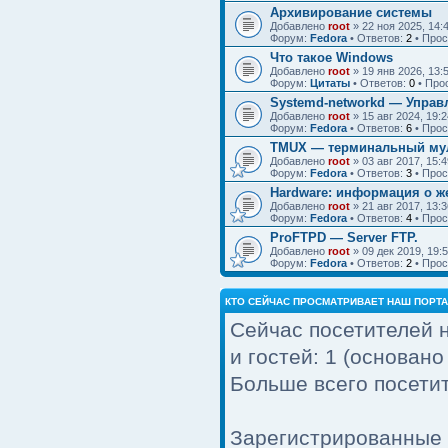
Архивирование системы
Добавлено
root
» 22 ноя 2025, 14:
Форум:
Fedora
• Ответов:
2
• Про
Что такое Windows
Добавлено
root
» 19 янв 2026, 13:
Форум:
Цитаты
• Ответов:
0
• Про
Systemd-networkd — Управ
Добавлено
root
» 15 авг 2024, 19:2
Форум:
Fedora
• Ответов:
6
• Про
TMUX — терминальный мул
Добавлено
root
» 03 авг 2017, 15:4
Форум:
Fedora
• Ответов:
3
• Про
Hardware: информация о ж
Добавлено
root
» 21 авг 2017, 13:3
Форум:
Fedora
• Ответов:
4
• Про
ProFTPD — Server FTP.
Добавлено
root
» 09 дек 2019, 19:
Форум:
Fedora
• Ответов:
2
• Про
КТО СЕЙЧАС ПРОСМАТРИВАЕТ НАШ ПОРТ
Сейчас посетителей 
и гостей: 1 (основан
Больше всего посетит
Зарегистрированные 