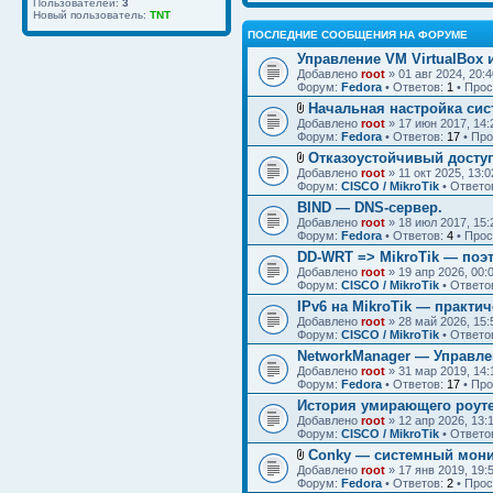
Пользователей:
3
Новый пользователь:
TNT
ПОСЛЕДНИЕ СООБЩЕНИЯ НА ФОРУМЕ
Управление VM VirtualBox и
Добавлено
root
» 01 авг 2024, 20:4
Форум:
Fedora
• Ответов:
1
• Про
Начальная настройка сис
Добавлено
root
» 17 июн 2017, 14:
Форум:
Fedora
• Ответов:
17
• Пр
Отказоустойчивый доступ
Добавлено
root
» 11 окт 2025, 13:0
Форум:
CISCO / MikroTik
• Ответо
BIND — DNS-сервер.
Добавлено
root
» 18 июл 2017, 15:
Форум:
Fedora
• Ответов:
4
• Про
DD-WRT => MikroTik — поэт
Добавлено
root
» 19 апр 2026, 00:
Форум:
CISCO / MikroTik
• Ответо
IPv6 на MikroTik — практи
Добавлено
root
» 28 май 2026, 15:
Форум:
CISCO / MikroTik
• Ответо
NetworkManager — Управле
Добавлено
root
» 31 мар 2019, 14:
Форум:
Fedora
• Ответов:
17
• Пр
История умирающего роут
Добавлено
root
» 12 апр 2026, 13:
Форум:
CISCO / MikroTik
• Ответо
Conky — системный мони
Добавлено
root
» 17 янв 2019, 19:
Форум:
Fedora
• Ответов:
2
• Про