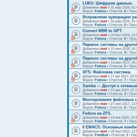
LUKS: Шифруем данные.
Добавлено
root
» 31 мар 2026, 01:
Форум:
Fedora
• Ответов:
0
• Про
Исправляем нумерацию раз
Добавлено
root
» 31 мар 2026, 01:
Форум:
Fedora
• Ответов:
0
• Про
Convert MBR to GPT.
Добавлено
root
» 18 июл 2018, 12:
Форум:
Fedora
• Ответов:
6
• Про
Перенос системы на другой 
Добавлено
root
» 15 июн 2018, 00:
Форум:
Fedora
• Ответов:
9
• Про
Перенос системы на другой 
Добавлено
root
» 13 июн 2017, 16:
Форум:
Fedora
• Ответов:
5
• Про
XFS: Файловая система.
Добавлено
root
» 17 авг 2017, 02:5
Форум:
Fedora
• Ответов:
7
• Про
Samba — Доступ к сетевым
Добавлено
root
» 13 дек 2019, 07:
Форум:
Fedora
• Ответов:
3
• Про
Монтирование файловых с
Добавлено
root
» 27 июн 2017, 13:
Форум:
Fedora
• Ответов:
6
• Про
Fedora на ZFS.
Добавлено
root
» 24 янв 2020, 22:
Форум:
Fedora
• Ответов:
7
• Про
EMACS: Основные комби
Добавлено
root
» 29 июл 2013, 12:
Форум:
FreeBsd
• Ответов:
1
• Пр