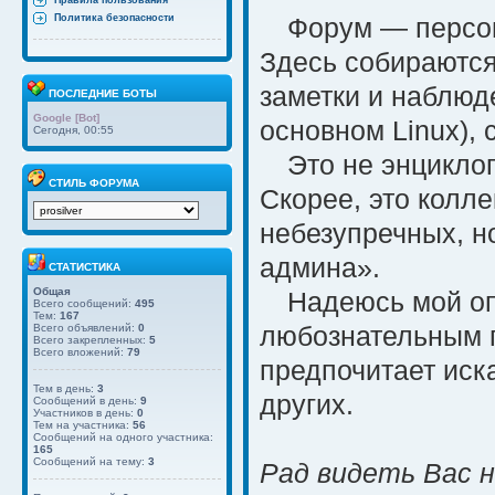
Правила пользования
Политика безопасности
Форум — персон
Здесь собираются
заметки и наблюд
ПОСЛЕДНИЕ БОТЫ
Google [Bot]
основном Linux), 
Сегодня, 00:55
Это не энцикло
СТИЛЬ ФОРУМА
Скорее, это колле
небезупречных, но
админа».
СТАТИСТИКА
Общая
Надеюсь мой оп
Всего сообщений:
495
Тем:
167
любознательным по
Всего объявлений:
0
Всего закрепленных:
5
Всего вложений:
79
предпочитает иска
Тем в день:
3
других.
Сообщений в день:
9
Участников в день:
0
Тем на участника:
56
Сообщений на одного участника:
165
Сообщений на тему:
3
Рад видеть Вас н