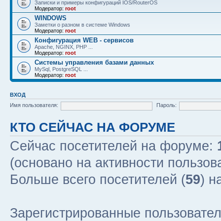
Записки и примеры конфигураций IOS/RouterOS
Модератор:
root
WINDOWS
Заметки о разном в системе Windows
Модератор:
root
Конфигурация WEB - сервисов
Apache, NGINX, PHP ...
Модератор:
root
Системы управления базами данных
MySql, PostgreSQL ...
Модератор:
root
ВХОД
Имя пользователя:
Пароль:
КТО СЕЙЧАС НА ФОРУМЕ
Сейчас посетителей на форуме:
(основано на активности пользов
Больше всего посетителей (
59
) н
Зарегистрированные пользовател