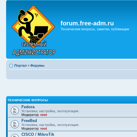
forum.free-adm.ru
Технические вопросы, заметки, публикации
Портал
»
Форумы
ТЕХНИЧЕСКИЕ ВОПРОСЫ
Fedora
Установка, настройка, эксплуатация.
Модератор:
root
FreeBsd
Установка, настройка, эксплуатация.
Модератор:
root
CISCO / MikroTik