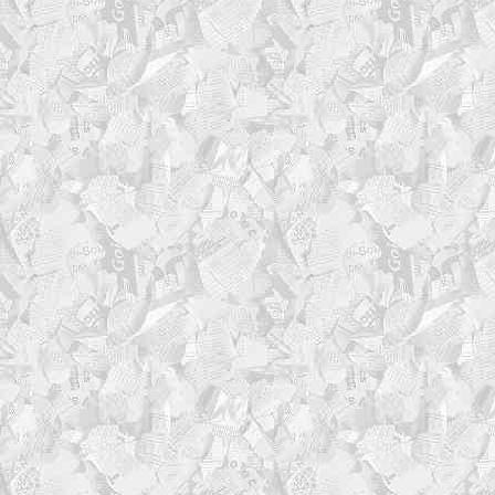
log_session_end() {
local status="$1" # SU
local ts
ts="$(date '+%Y-%m-%d %
local title="END | STAT
local line_width=63
local title_len=${#tit
local pad_total=$(( lin
local pad_left=$(( pad_
local pad_right=$(( pad