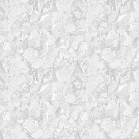
printf "%s %s %s\n\n" 
"$(printf "%*s" "$pad
"$char")" \
"$text" \
"$(printf "%*s" "$pad
"$char")"
}
log_separator() {
echo >> "$LOG_FILE"
if [[ -t 1 ]]; then
echo
fi
}