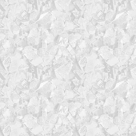
char="="
# Убираем возможные лиш
text="$(echo "$text" |
's/^[[:space:]]*//;s/[[:s
local text_len=${#text
local pad_total=$(( wid
(( pad_total < 0 )) && 
local pad_left=$(( pad_
local pad_right=$(( pad