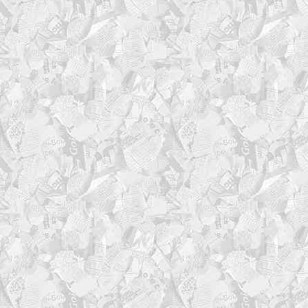
log_session_start() {
LOG_SESSION_STARTED=tr
local ts
ts="$(date '+%Y-%m-%d %
local title="START | MO
$VERSION"
local line_width=63 # д
снизу
local title_len=${#tit
local pad_total=$(( lin
local pad_left=$(( pad_
local pad_right=$(( pad