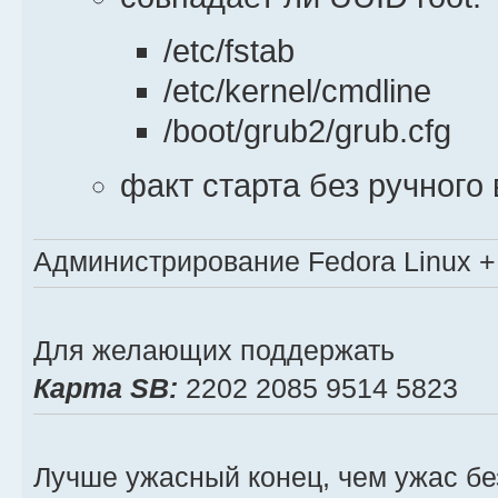
бэкапов
TYPEFS="-t xfs" 
/etc/fstab
при монтировании rootfs
/etc/kernel/cmdline
DATE=$(date +%d-%m-%Y)
/boot/grub2/grub.cfg
BACKUP_PATH="${BACKUP_ROO
факт старта без ручного
ME=$(basename "$0")
VERSION="6.0"
MODE="" # ARCHIVE | REST
Администрирование Fedora Linux + 
STATUS="SUCCESS"
LOG_SESSION_STARTED=false
Для желающих поддержать
# флаг, чтобы не вызывать
Карта SB:
2202 2085 9514 5823
LOG_SESSION_ENDED=false
# Скрываем ^C в терминале
Лучше ужасный конец, чем ужас бе
stty -echoctl