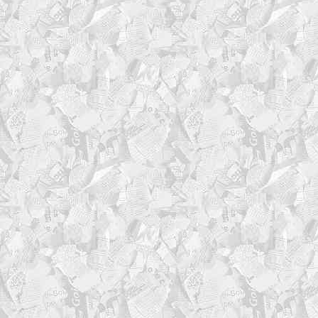
[boot]="xfs"
[rootfs]="xfs"
[home]="xfs"
[var]="xfs"
[swap]="swap"
)
#########################
### === ПРОФЕССИОНАЛЬНОЕ 
#########################
# Уровни логирования
LOG_LEVEL=3 # 1=ERROR, 2=
USE_SYSLOG=true
LOG_FILE="${BACKUP_ROOT}/