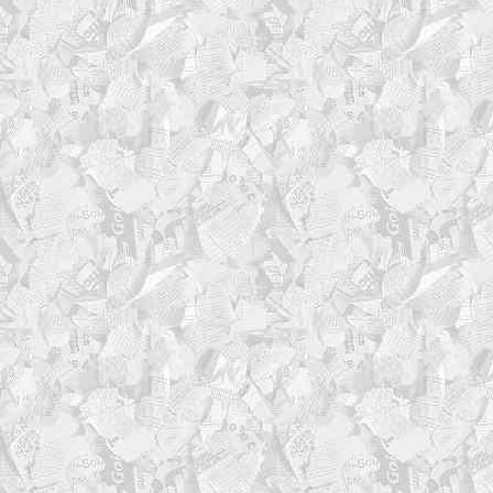
INFO) level_num=3; le
INFO "; color_tag="\033[1
OK) level_num=3; lev
"; color_tag="\033[1;32m
DEBUG) level_num=4; l
DEBUG"; color_tag="\033[0
*) level_num=3; le
color_tag="\033[0m" ;;
esac
color_reset="\033[0m"
# Пишем в лог-файл без
echo "[$timestamp] [$le