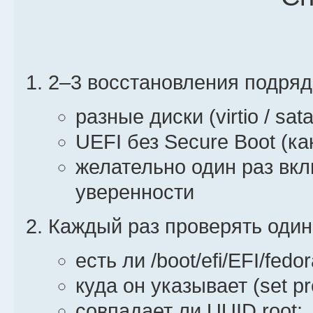
f=16&t=391
#########################
2–3 восстановления подряд
set -euo pipefail
разные диски (virtio / sat
#########################
UEFI без Secure Boot (ка
### === CONFIGURATION ===
желательно один раз вкл
#########################
уверенности
SYS_DEV="/dev/sda"
(подменяй при необходимос
Каждый раз проверять один
SYS_DIR="/mnt/fedor
есть ли /boot/efi/EFI/fedo
для оффлайн
куда он указывает (set pr
BACKUP_ROOT="/mnt/BACKUP
совпадает ли UUID root: