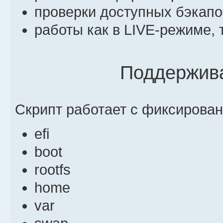
проверки доступных бэкапо
работы как в LIVE-режиме, т
Поддержив
Скрипт работает с фиксирова
efi
boot
rootfs
home
var