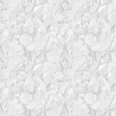
"$LOG_FILE"
# Если уровень логирова
экран (только если есть T
if (( level_num <= LOG_
echo -e "${color_tag
[$level_tag]${color_reset
elif (( level_num <= LO
# Если нет TTY (cron 
цветов
echo "[$timestamp] [$
fi