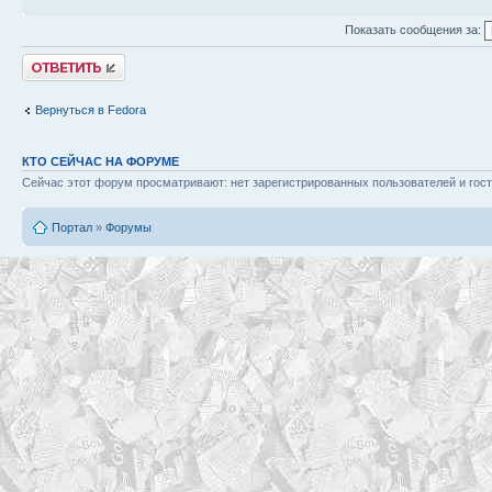
Показать сообщения за:
NO_ICONS=false
Ответить
Вернуться в Fedora
OK_ICON=$'\u2713'
WARN_ICON='!'
КТО СЕЙЧАС НА ФОРУМЕ
Сейчас этот форум просматривают: нет зарегистрированных пользователей и гост
ERR_ICON=$'\u2717'
Портал
»
Форумы
INFO_ICON=$'\u2192'
SKIP_ICON=$'\u2026'
DEBUG_ICON=$'\U0001F6E0'
# Семантические разделите
ARROW=$'\u2192'
ELLIPSIS=$'\u2026'