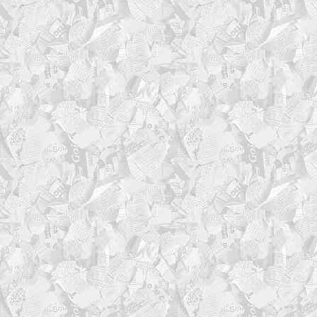
# Строка с '=' сверху
printf '=%.0s' $(seq 1 
echo >> "$LOG_FILE"
# Центральная строка с 
printf '%*s%s%*s\n' "$p
"$pad_right" '' >> "$LOG_
# Строка с '=' снизу
printf '=%.0s' $(seq 1 
echo >> "$LOG_FILE"
# Вывод на экран
if [[ -t 1 ]]; then