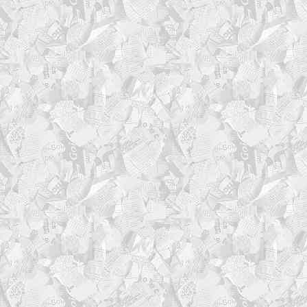
printf '=%.0s' $(seq 
printf '%*s%s%*s\n' "
"$pad_right" ''
printf '=%.0s' $(seq 
echo
fi
}
# Функция для логирования
log_header() {
local text="$1"
local width=63
local pad char