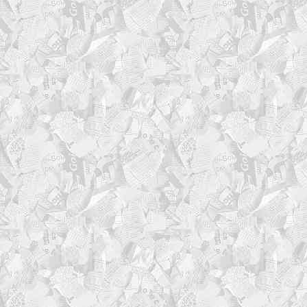
# В лог-файл
echo >> "$LOG_FILE"
printf '=%.0s' $(seq 1 
echo >> "$LOG_FILE"
printf '%*s%s%*s\n' "$p
"$pad_right" '' >> "$LOG_
printf '=%.0s' $(seq 1 
echo >> "$LOG_FILE"
echo >> "$LOG_FILE"
# Вывод на экран
if [[ -t 1 ]]; then
echo
printf '=%.0s' $(seq 