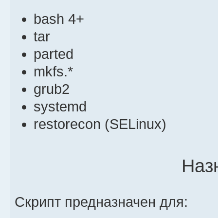
bash 4+
tar
parted
mkfs.*
grub2
systemd
restorecon (SELinux)
Наз
Скрипт предназначен для: