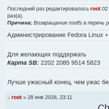
#
Последний раз редактировалось
root
02 
#
раз(а).
# Режимы работы:
Причина:
Возвращение rootfs в перечь 
# - LIVE (работа на запу
# - OFFLINE / RESCUE (во
Администрирование Fedora Linux + 
среды)
#
Для желающих поддержать
# ВНИМАНИЕ: операции восс
Карта SB:
2202 2085 9514 5823
уничтожают данные.
#
Лучше ужасный конец, чем ужас бе
# Версия: 6.0
# Автор: SSERGEY + GPT
root
» 28 янв 2026, 23:11
# Дата: 2026-01-26
Ch
# Проект: https://forum.f