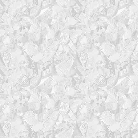
# Отправляем в syslog (
if [[ "$USE_SYSLOG" == 
)); then # ERROR, WARN, I
logger -t "system-bac
$message"
fi
}
# Удобные обёртки
log_info() { _log INFO "
log_warn() { _log WARN "
log_error() { _log ERROR 
log_ok() { _log OK "$
log_debug() { _log DEBUG 