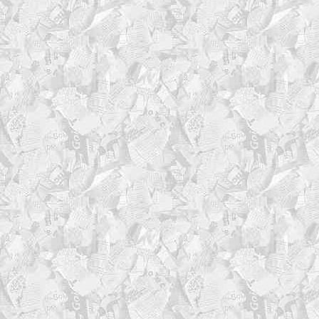
function _log() {
local level="$1"; shif
local message="$*"
local timestamp
timestamp="$(date '+%Y-
local level_num level_t
case "$level" in
ERROR) level_num=1; l
ERROR"; color_tag="\033[1
WARN) level_num=2; le
WARN "; color_tag="\033[1