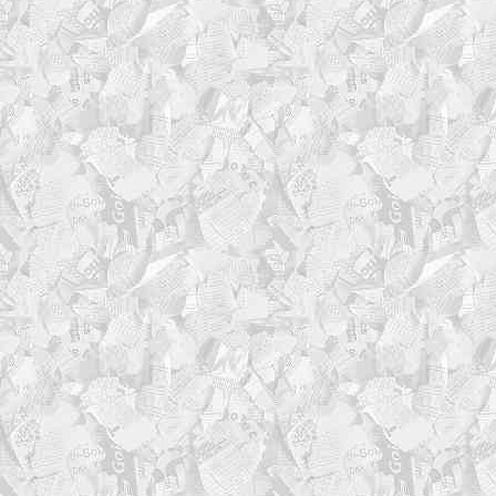
EXCLUDES=(
'/proc/*' '/sys/*' '/dev
'/media/*' '/tmp/*' '/var
'./proc/*' './sys/*' './
'./media/*' './tmp/*' './
)
# число последних бэкапов
KEEP_COUNT=5
COMPRESSOR_DEFAULT="xz -T
declare -A FSTYPES=(
[efi]="vfat"