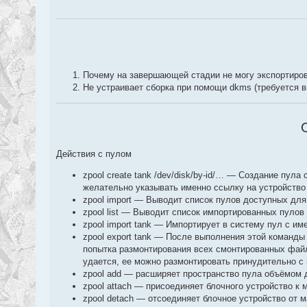
Почему на завершающей стадии не могу экспортирова
Не устраивает сборка при помощи dkms (требуется 
Действия с пулом
zpool create tank /dev/disk/by-id/… — Создание пула 
желательно указывать именно ссылку на устройство из
zpool import — Выводит список пулов доступных для
zpool list — Выводит список импортированных пулов
zpool import tank — Импортирует в систему пул с им
zpool export tank — После выполнения этой команд
попытка размонтирования всех смонтированных файл
удается, ее можно размонтировать принудительно 
zpool add — расширяет пространство пула объёмом д
zpool attach — присоединяет блочного устройство к
zpool detach — отсоединяет блочное устройство от 