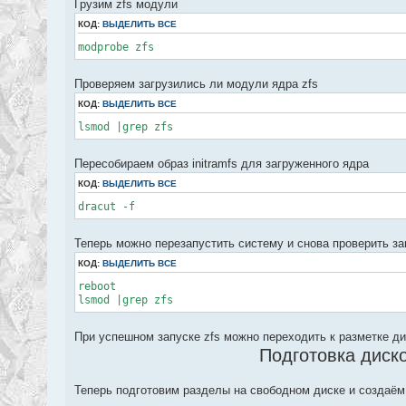
Грузим zfs модули
КОД:
ВЫДЕЛИТЬ ВСЕ
modprobe zfs
Проверяем загрузились ли модули ядра zfs
КОД:
ВЫДЕЛИТЬ ВСЕ
lsmod |grep zfs
Пересобираем образ initramfs для загруженного ядра
КОД:
ВЫДЕЛИТЬ ВСЕ
dracut -f
Теперь можно перезапустить систему и снова проверить за
КОД:
ВЫДЕЛИТЬ ВСЕ
reboot
lsmod |grep zfs
При успешном запуске zfs можно переходить к разметке д
Подготовка диск
Теперь подготовим разделы на свободном диске и создаё