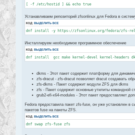
[ -f /etc/hostid ] && echo true
Устанавливаем репозиторий zfsonlinux для Fedora в систем
КОД:
ВЫДЕЛИТЬ ВСЕ
dnf install -y https://zfsonlinux.org/fedora/zfs-re
Инсталлируем необходимое программное обеспечение
КОД:
ВЫДЕЛИТЬ ВСЕ
dnf install gcc make kernel-devel kernel-headers dk
dkms - Этот пакет содержит платформу для динами
zfs-dracut - zfs-dracut позволяет dracut создавать об
zfs-dkms - Пакет содержит модули ZFS для dkms
zfs - Пакет содержит основные утилиты командной с
grub2-efi-x64-modules - Этот пакет предоставляет до
Fedora предоставила пакет zfs-fuse, он уже установлен в
пакетов fuse на пакеты ZFS.
КОД:
ВЫДЕЛИТЬ ВСЕ
dnf swap zfs-fuse zfs