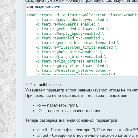
Создадим пул ZFS и корневую файловую систему с опти
КОД:
ВЫДЕЛИТЬ ВСЕ
zpool create -d -o feature@allocation_classes=enabl
-o feature@async_destroy=enabled \
-o feature@bookmarks=enabled \
-o feature@embedded_data=enabled \
-o feature@empty_bpobj=enabled \
-o feature@enabled_txg=enabled \
-o feature@extensible_dataset=enabled \
-o feature@filesystem_limits=enabled \
-o feature@hole_birth=enabled \
-o feature@large_blocks=enabled \
-o feature@lz4_compress=enabled \
-o feature@project_quota=enabled \
-o feature@resilver_defer=enabled \
-o feature@spacemap_histogram=enabled \
-o feature@spacemap_v2=enabled \
??? -o multihost=on
-o feature@userobj_accounting=enabled \
-o feature@zpool_checkpoint=enabled \
Указываем параметр altroot равным /sysroot чтобы не менят
-o ashift=9 -o altroot=/sysroot \
При создании пула указываются два типа параметров:
-O atime=off -O compression=lz4 \
-O xattr=sa -O normalization=formD \
-o — параметры пула
-O mountpoint=/ -O acltype=posixacl \
-O — параметры корневого dataset
tank /dev/disk/by-id/ata-VBOX_HARDDISK_VB08f8382
Теперь разберём значения основных параметров
ashift - Размер физ. сектора (9,12) степень двойки 
altroot - Смещение относительно какого-то каталога 