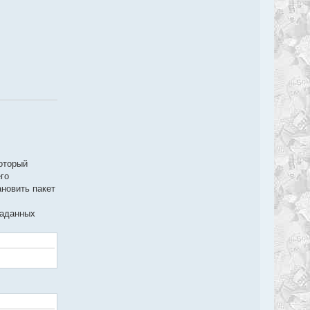
который
его
ановить пакет
таданных