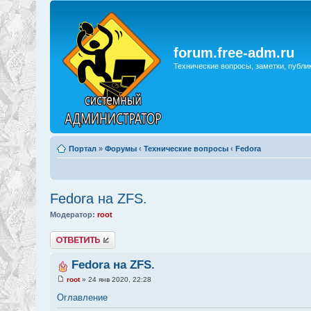
forum.free-adm.ru
Технические вопросы, заметки, публи
Портал
»
Форумы
‹
Технические вопросы
‹
Fedora
Fedora на ZFS.
Модератор:
root
Ответить
Fedora на ZFS.
root
» 24 янв 2020, 22:28
Оглавление