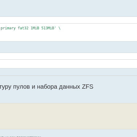
 primary fat32 1MiB 513MiB' \
туру пулов и набора данных ZFS