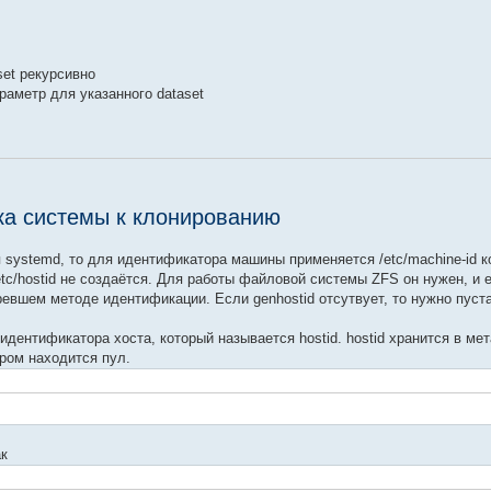
set рекурсивно
араметр для указанного dataset
ка системы к клонированию
 systemd, то для идентификатора машины применяется /etc/machine-id 
etc/hostid не создаётся. Для работы файловой системы ZFS он нужен, и 
евшем методе идентификации. Если genhostid отсутвует, то нужно пуст
дентификатора хоста, который называется hostid. hostid хранится в ме
ром находится пул.
ак