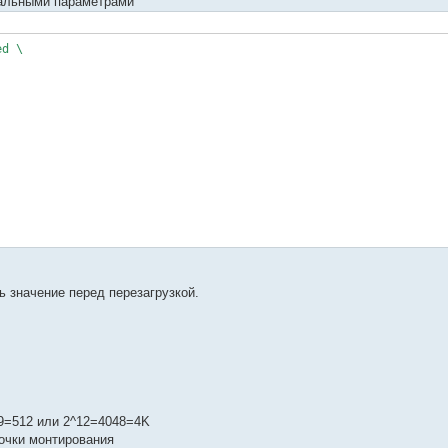
мальными параметрами
ed \
ь значение перед перезагрузкой.
4-88e6cb2e-part2
2^9=512 или 2^12=4048=4K
точки монтирования