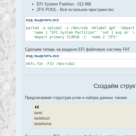
EFI System Partition - 512 MB
ZFS POOL - Всё остальное пространство
КОД:
ВЫДЕЛИТЬ ВСЕ
parted -a optimal -s /dev/sda 'mklabel gpt' 'mkpart
'name 1 "EFI System Partition"' 'set 1 esp on' \
'mkpart primary 513MiB -1' 'name 2 "ZFS"'
Сделаем теперь на разделе EFI файловую систему FAT
КОД:
ВЫДЕЛИТЬ ВСЕ
mkfs.fat -F32 /dev/sda1
Создаём струк
Предлагаемая структура улов и набора данных такова:
tank/
tank/boot
tank/home