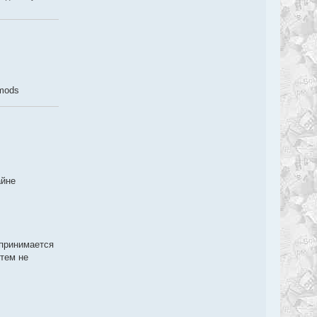
kmods
айне
дпринимается
тем не