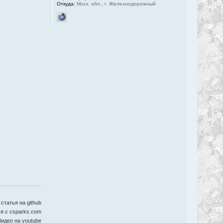
Откуда:
Моск. обл., г. Железнодорожный
статья на github
я с csparks.com
идео на youtube