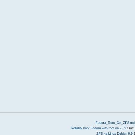
Fedora_Root_On_ZFS.md
Reliably boot Fedora with root on ZFS
стать
ZFS на Linux Debian 9.9
В