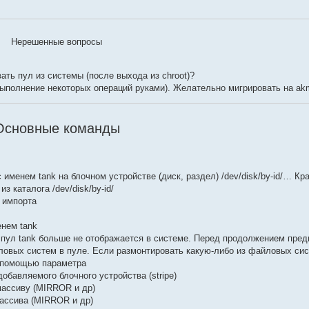
Нерешенные вопросы
ть пул из системы (после выхода из chroot)?
выполнение некоторых операций руками). Желательно мигрировать на a
Основные команды
с именем tank на блочном устройстве (диск, раздел) /dev/disk/by-id/… Кр
 каталога /dev/disk/by-id/
 импорта
енем tank
ы пул tank больше не отображается в системе. Перед продолжением пре
овых систем в пуле. Если размонтировать какую-либо из файловых сис
с помощью параметра
обавляемого блочного устройства (stripe)
 массиву (MIRROR и др)
массива (MIRROR и др)