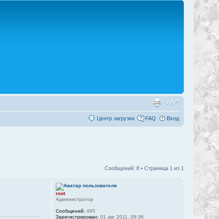
Центр загрузки
FAQ
Вход
Сообщений: 8 • Страница
1
из
1
root
Администратор
Сообщений:
495
Зарегистрирован:
01 авг 2011, 09:36