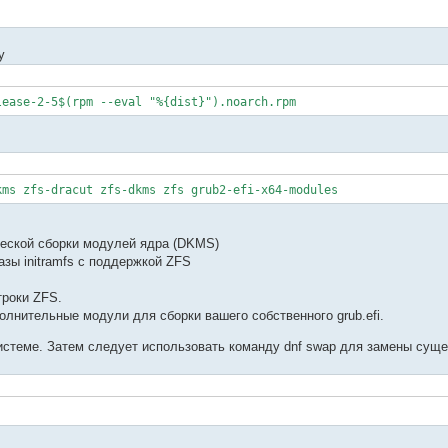
у
lease-2-5$(rpm --eval "%{dist}").noarch.rpm
ms zfs-dracut zfs-dkms zfs grub2-efi-x64-modules
ческой сборки модулей ядра (DKMS)
разы initramfs с поддержкой ZFS
троки ZFS.
полнительные модули для сборки вашего собственного grub.efi.
 системе. Затем следует использовать команду dnf swap для замены су