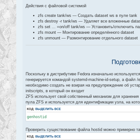
Действия с файловой системой
zfs create tank/ws — Создать dataset ws в пуле tank
zfs destroy -r tank/ws — Удаляет все вложенные data
zfs set … =on/off tank/ws — Установить/отключить п
zfs mount — Монтирование определённого dataset
zfs unmount — Размонтирование отдельного dataset
Подготов
Поскольку в дистрибутиве Fedora изначально используется
генерируется командой systemd-machine-id-setup, а файл /
необходимо создать не взирая на предупреждение об устар
initscripts, в который он входит
ZFS использует свой собственный механизм для хранения и
пула ZFS и используется для идентификации узла, на кото
КОД:
ВЫДЕЛИТЬ ВСЕ
genhostid
Проверить существование файла hostid можно примерно т
КОД:
ВЫДЕЛИТЬ ВСЕ