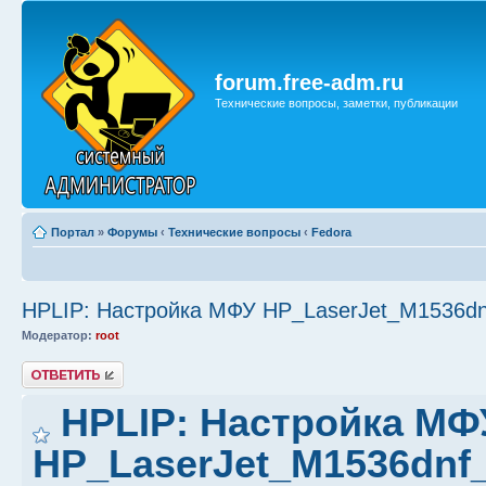
forum.free-adm.ru
Технические вопросы, заметки, публикации
Портал
»
Форумы
‹
Технические вопросы
‹
Fedora
HPLIP: Настройка МФУ HP_LaserJet_M1536d
Модератор:
root
Ответить
HPLIP: Настройка МФ
HP_LaserJet_M1536dnf