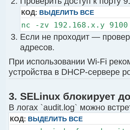
Проверить доступ к порту 91
КОД:
ВЫДЕЛИТЬ ВСЕ
nc -zv 192.168.x.y 9100
Если не проходит — провер
адресов.
При использовании Wi-Fi реко
устройства в DHCP-сервере ро
3. SELinux блокирует д
В логах `audit.log` можно встр
КОД:
ВЫДЕЛИТЬ ВСЕ