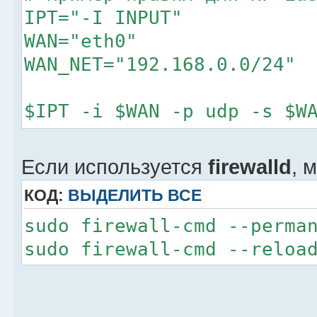
IPT="-I INPUT"
WAN="eth0"
WAN_NET="192.168.0.0/24"
$IPT -i $WAN -p udp -s $W
137,161,427,5222,5223,535
$IPT -i $WAN -p tcp -s $W
Если используется
firewalld
, 
139,5222,5223,9100,9220,9
КОД:
ВЫДЕЛИТЬ ВСЕ
sudo firewall-cmd --perma
sudo firewall-cmd --reloa