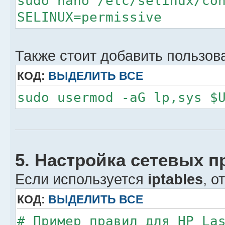
sudo nano /etc/selinux/co
SELINUX=permissive
Также стоит добавить пользоват
КОД:
ВЫДЕЛИТЬ ВСЕ
sudo usermod -aG lp,sys $
5. Настройка сетевых пра
Если используется
iptables
, о
КОД:
ВЫДЕЛИТЬ ВСЕ
# Пример правил для HP La