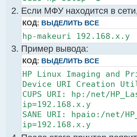
Если МФУ находится в сети,
КОД:
ВЫДЕЛИТЬ ВСЕ
hp-makeuri 192.168.x.y
Пример вывода:
КОД:
ВЫДЕЛИТЬ ВСЕ
HP Linux Imaging and Pr
Device URI Creation Uti
CUPS URI: hp:/net/HP_La
ip=192.168.x.y
SANE URI: hpaio:/net/HP
ip=192.168.x.y
HP Fax URI: hpfax:/net/