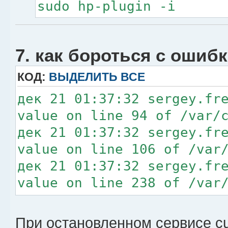
sudo hp-plugin -i
7. как бороться с ошиб
КОД:
ВЫДЕЛИТЬ ВСЕ
дек 21 01:37:32 sergey.fr
value on line 94 of /var/
дек 21 01:37:32 sergey.fr
value on line 106 of /var
дек 21 01:37:32 sergey.fr
value on line 238 of /var
дек 21 01:37:32 sergey.fr
value on line 250 of /var
При остановленном сервисе c