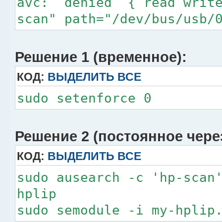
avc: denied { read write
scan" path="/dev/bus/usb/
Решение 1 (временное):
КОД:
ВЫДЕЛИТЬ ВСЕ
sudo setenforce 0
Решение 2 (постоянное чере
КОД:
ВЫДЕЛИТЬ ВСЕ
sudo ausearch -c 'hp-scan
hplip
sudo semodule -i my-hplip