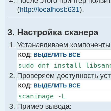
После этого принтер появи
ip=192.168.x.y
(
http://localhost:631
).
Done.
3. Настройка сканера
Устанавливаем компоненты
КОД:
ВЫДЕЛИТЬ ВСЕ
sudo dnf install libsan
Проверяем доступность уст
КОД:
ВЫДЕЛИТЬ ВСЕ
scanimage -L
Пример вывода: