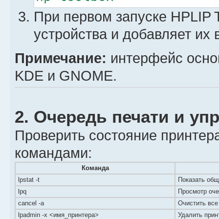
При первом запуске HPLIP 
устройства и добавляет их в
Примечание:
интерфейс основ
KDE и GNOME.
2. Очередь печати и у
Проверить состояние принтер
командами:
Команда
lpstat -t
Показать общ
lpq
Просмотр оче
cancel -a
Очистить все
lpadmin -x <имя_принтера>
Удалить прин