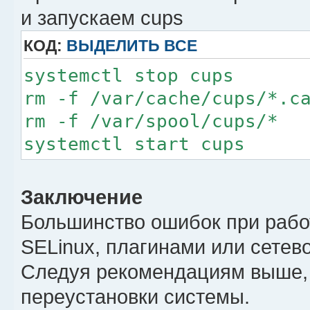
дек 21 01:37:32 sergey.fr
и запускаем cups
value on line 682 of /var
КОД:
ВЫДЕЛИТЬ ВСЕ
дек 21 01:37:32 sergey.fr
value on line 850 of /var
systemctl stop cups
дек 21 01:37:32 sergey.fr
rm -f /var/cache/cups/*.c
value on line 862 of /var
rm -f /var/spool/cups/*
дек 21 01:37:32 sergey.fr
systemctl start cups
value on line 982 of /var
дек 21 01:37:32 sergey.fr
Заключение
value on line 994 of /var
Большинство ошибок при работ
SELinux, плагинами или сетев
Следуя рекомендациям выше,
переустановки системы.