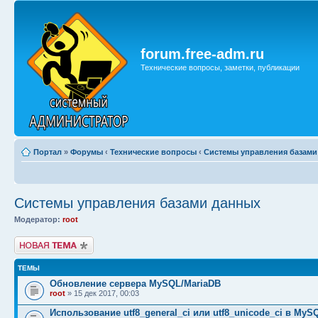
forum.free-adm.ru
Технические вопросы, заметки, публикации
Портал
»
Форумы
‹
Технические вопросы
‹
Системы управления базами
Системы управления базами данных
Модератор:
root
Начать новую тему
ТЕМЫ
Обновление сервера MySQL/MariaDB
root
» 15 дек 2017, 00:03
Использование utf8_general_ci или utf8_unicode_ci в MyS