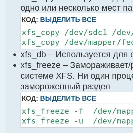
одно или несколько мест п
КОД:
ВЫДЕЛИТЬ ВСЕ
xfs_copy /dev/sdc1 /dev
xfs_copy /dev/mapper/fe
xfs_db – Используется для
xfs_freeze – Замораживает
системе XFS. Ни один проц
замороженный раздел
КОД:
ВЫДЕЛИТЬ ВСЕ
xfs_freeze -f /dev/map
xfs_freeze -u /dev/map