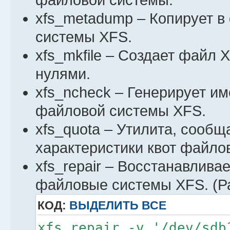
файловой системы.
xfs_metadump – Копирует 
системы XFS.
xfs_mkfile – Создает файл
нулями.
xfs_ncheck – Генерирует и
файловой системы XFS.
xfs_quota – Утилита, соо
характеристики квот файло
xfs_repair – Восстанавлив
файловые системы XFS. (
КОД:
ВЫДЕЛИТЬ ВСЕ
xfs_repair -v '/dev/sdb