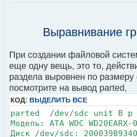
blks, lazy-count=1
realtime =none e
rtextents=0
Выравнивание гр
При создании файловой систе
еще одну вещь, это то, дейст
раздела выровнен по размеру 
посмотрите на вывод parted,
КОД:
ВЫДЕЛИТЬ ВСЕ
parted /dev/sdc unit B p
Модель: ATA WDC WD20EARX-
Диск /dev/sdc: 2000398934