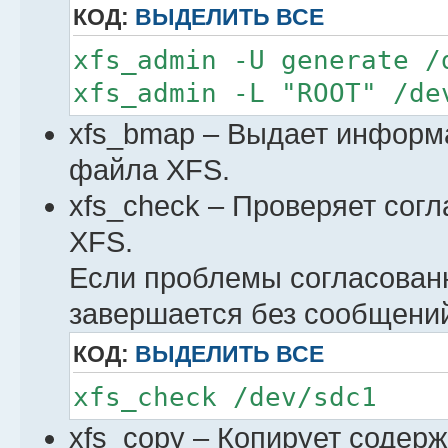
КОД:
ВЫДЕЛИТЬ ВСЕ
xfs_admin -U generate /
xfs_admin -L "ROOT" /de
xfs_bmap – Выдает информ
файла XFS.
xfs_check – Проверяет сог
XFS.
Если проблемы согласованн
завершается без сообщени
КОД:
ВЫДЕЛИТЬ ВСЕ
xfs_check /dev/sdc1
xfs_сору – Копирует содер