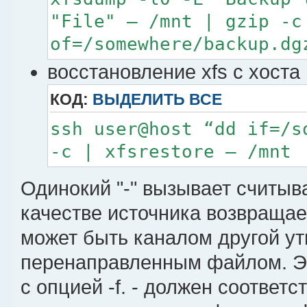
"File" – /mnt | gzip -c
of=/somewhere/backup.dg
восстановление xfs с хоста 
КОД:
ВЫДЕЛИТЬ ВСЕ
ssh user@host “dd if=/s
-c | xfsrestore – /mnt
Одинокий "-" вызывает считыв
качестве источника возвраща
может быть каналом другой ут
перенаправленным файлом. Эт
с опцией -f. - должен соответ