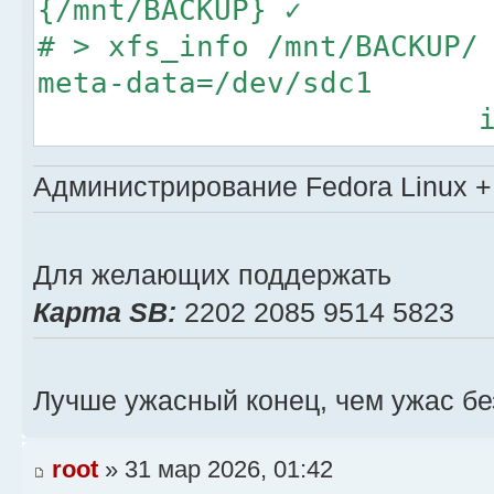
{/mnt/BACKUP} ✓
# > xfs_info /mnt/BACKUP/
meta-data=/dev/sdc1
isize=512 a
agsize=42488960 blks
Администрирование Fedora Linux + 
= sectsz=4
projid32bit=1
data = bs
Для желающих поддержать
blocks=488378368, imaxpc
Карта SB:
2202 2085 9514 5823
naming =version 2
ci=0, ftype=1
Лучше ужасный конец, чем ужас бе
log =internal lo
blocks=82986, version=2
root
» 31 мар 2026, 01:42
= sectsz=4