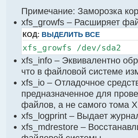
Примечание: Заморозка кор
xfs_growfs – Расширяет фа
КОД:
ВЫДЕЛИТЬ ВСЕ
xfs_growfs /dev/sda2
xfs_info – Эквивалентно об
что в файловой системе из
xfs_io – Отладочное средств
предназначенное для прове
файлов, а не самого тома X
xfs_logprint – Выдает журн
xfs_mdrestore – Восстанав