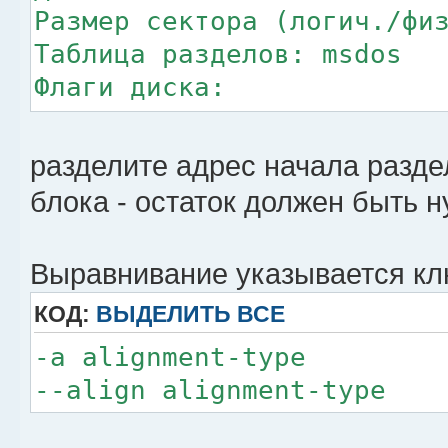
Размер сектора (логич./фи
Таблица разделов: msdos
Флаги диска:
Номер Начало 
разделите адрес начала разде
Файловая система Флаги
блока - остаток должен быть 
1 1048576B 2000398843
primary xfs
Выравнивание указывается к
КОД:
ВЫДЕЛИТЬ ВСЕ
-a alignment-type
--align alignment-type