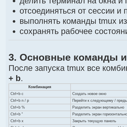
делить терминал на окна и 
отсоединяться от сессии и 
выполнять команды tmux из
сохранять рабочее состоян
3. Основные команды и
После запуска tmux все комб
+ b
.
Комбинация
Ctrl+b c
Создать новое окно
Ctrl+b n / p
Перейти к следующему / пред
Ctrl+b %
Разделить экран вертикально
Ctrl+b "
Разделить экран горизонтальн
Ctrl+b x
Закрыть текущую панель