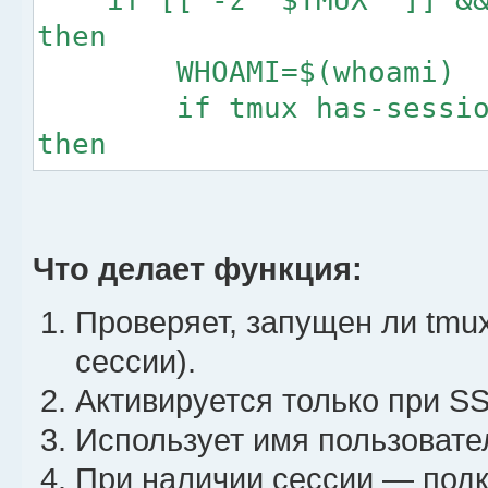
setw -g pane-base-index 1
then
WHOAMI=$(whoami)
# -----------------------
if tmux has-session -
# Управление мышью и преф
then
# -----------------------
tmux attach-sessio
unbind %
else
unbind '"'
tmux new-session -
Что делает функция:
unbind x
fi
Проверяет, запущен ли tmu
unbind C-o
fi
unbind k
}
сессии).
unbind j
TMUX_CONNECTION
Активируется только при S
unbind h
Использует имя пользовател
unbind l
При наличии сессии — подк