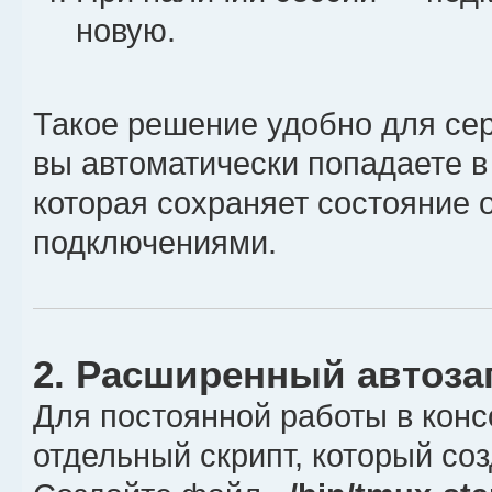
новую.
# Префикс на клавишу `
set -g prefix `
Такое решение удобно для се
bind ` send-prefix
вы автоматически попадаете в
# Включение мыши
которая сохраняет состояние 
bind m \
подключениями.
set -g mouse on \;\
display 'Mouse: ON'
2. Расширенный автоза
# Отключение мыши
bind M \
Для постоянной работы в конс
set -g mouse off \;\
отдельный скрипт, который соз
display 'Mouse: OFF'