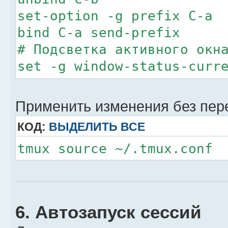
set-option -g prefix C-a
bind C-a send-prefix
# Подсветка активного окн
set -g window-status-curr
# Возможность прокрутки м
set -g mouse on
Применить изменения без пер
КОД:
ВЫДЕЛИТЬ ВСЕ
tmux source ~/.tmux.conf
6. Автозапуск сессий