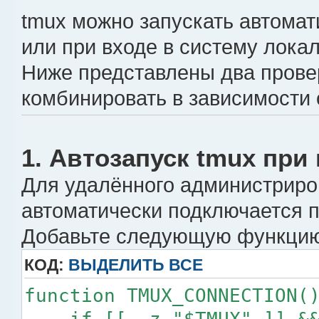
setw -g clock-mode-colour
tmux можно запускать автома
setw -g clock-mode-style 
или при входе в систему локал
Ниже представлены два прове
# Мониторинг активности
комбинировать в зависимости 
setw -g monitor-activity 
set -g visual-activity on
set -g visual-bell off
1. Автозапуск tmux при
Для удалённого администриров
# Оформление сообщений
автоматически подключается п
setw -g mode-style bg=mag
Добавьте следующую функци
set -g message-style bg=m
КОД:
ВЫДЕЛИТЬ ВСЕ
# Индексация окон и панел
function TMUX_CONNECTION(
set -g base-index 1
if [[ -z "$TMUX" ]] && 