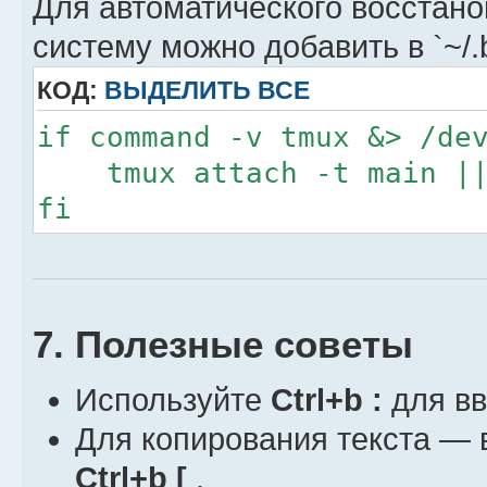
Для автоматического восстано
систему можно добавить в `~/.b
КОД:
ВЫДЕЛИТЬ ВСЕ
if command -v tmux &> /de
tmux attach -t main || 
fi
7. Полезные советы
Используйте
Ctrl+b :
для вв
Для копирования текста — 
Ctrl+b [
.