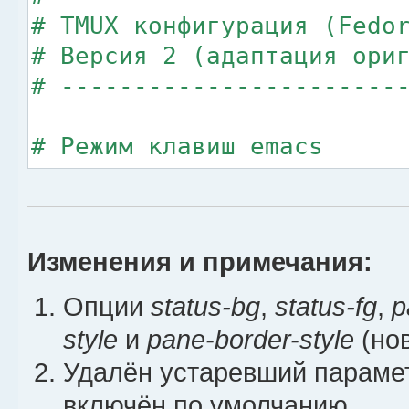
# TMUX конфигурация (Fedo
# Версия 2 (адаптация ори
# -----------------------
# Режим клавиш emacs
set -gw mode-keys emacs
set -g status-keys emacs
Изменения и примечания:
# Поддержка UTF-8
set -g utf8 on
Опции
status-bg
,
status-fg
,
p
style
и
pane-border-style
(нов
# Управление экраном
Удалён устаревший парам
setw -g alternate-screen 
включён по умолчанию.