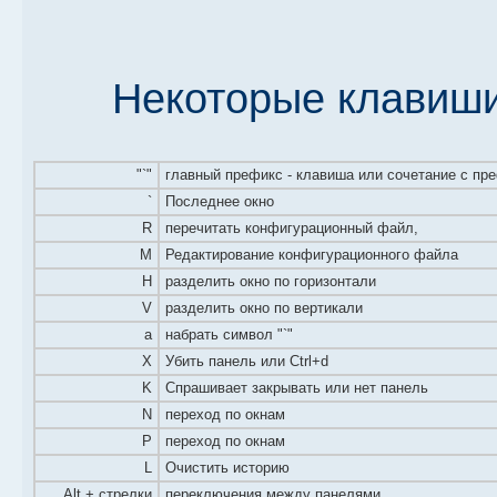
Некоторые клавиши
"`"
главный префикс - клавиша или сочетание с пр
`
Последнее окно
R
перечитать конфигурационный файл,
M
Редактирование конфигурационного файла
H
разделить окно по горизонтали
V
разделить окно по вертикали
a
набрать символ "`"
X
Убить панель или Ctrl+d
K
Спрашивает закрывать или нет панель
N
переход по окнам
P
переход по окнам
L
Очистить историю
Alt + стрелки
переключения между панелями