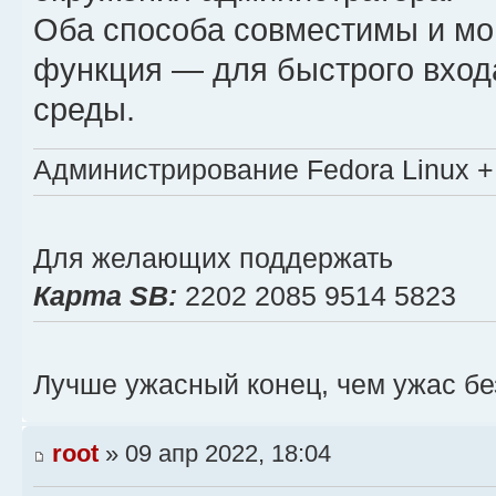
Оба способа совместимы и мо
# Переключение окон Shift
функция — для быстрого входа
bind -n S-Left previous-w
среды.
bind -n S-Right next-wind
# Обмен панелями
Администрирование Fedora Linux + 
bind F swap-pane -U
bind D swap-pane -D
# Двойное нажатие префикс
Для желающих поддержать
bind ` last-window
Карта SB:
2202 2085 9514 5823
Лучше ужасный конец, чем ужас бе
root
» 09 апр 2022, 18:04