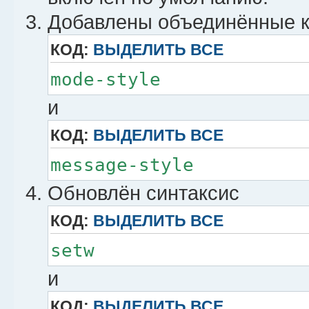
set -s escape-time 50
Добавлены объединённые к
КОД:
ВЫДЕЛИТЬ ВСЕ
# Время отображения сообщ
set -g display-time 2000
mode-style
set -g display-panes-time
и
set -g repeat-time 0
КОД:
ВЫДЕЛИТЬ ВСЕ
message-style
# История
set -g history-limit 1000
Обновлён синтаксис
КОД:
ВЫДЕЛИТЬ ВСЕ
# -----------------------
setw
# Статус-бар
и
# -----------------------
set -g status-justify cen
КОД:
ВЫДЕЛИТЬ ВСЕ