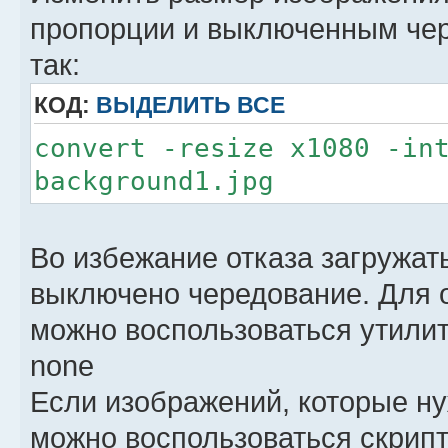
GRUB_GFXMODE="1920x1080x3
пропорции и выключенным че
GRUB_GFXPAYLOAD_LINUX="ke
так:
# Подключение темы, шрифт
КОД:
ВЫДЕЛИТЬ ВСЕ
GRUB_THEME="/boot/grub2/t
GRUB_FONT="/boot/grub2/fo
convert -resize x1080 -in
GRUB_LANG="ru_RU.UTF-8"
background1.jpg
GRUB_ENABLE_BLSCFG="true"
Во избежание отказа загружат
выключено чередование. Для 
можно воспользоваться утилито
none
Если изображений, которые ну
можно воспользоваться скрип