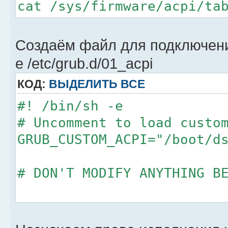
cat /sys/firmware/acpi/ta
Создаём файл для подключени
e /etc/grub.d/01_acpi
КОД:
ВЫДЕЛИТЬ ВСЕ
#! /bin/sh -e
# Uncomment to load custo
GRUB_CUSTOM_ACPI="/boot/d
# DON'T MODIFY ANYTHING B
libdir=/usr/share