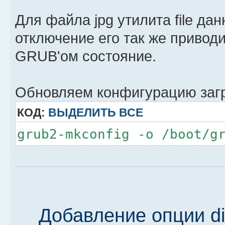
{ /boot/grub2/themes/syst
Для файла jpg утилита file да
# > file fireworks.png
отключение его так же привод
fireworks.png: PNG image 
GRUB'ом состояние.
RGB, non-interlaced
Обновляем конфигурацию заг
КОД:
ВЫДЕЛИТЬ ВСЕ
grub2-mkconfig -o /boot/g
Добавление опции di