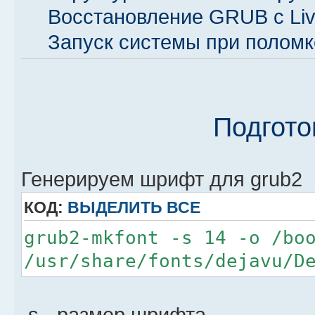
Восстановление GRUB с Li
Запуск системы при полом
Подгото
Генерируем шрифт для grub2
КОД:
ВЫДЕЛИТЬ ВСЕ
grub2-mkfont -s 14 -o /bo
/usr/share/fonts/dejavu/D
-s - размер шрифта