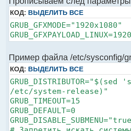
Прописываем след параметры
КОД:
ВЫДЕЛИТЬ ВСЕ
GRUB_GFXMODE="1920x1080"
GRUB_GFXPAYLOAD_LINUX=192
Пример файла /etc/sysconfig/g
КОД:
ВЫДЕЛИТЬ ВСЕ
GRUB_DISTRIBUTOR="$(sed '
/etc/system-release)"
GRUB_TIMEOUT=15
GRUB_DEFAULT=0
GRUB_DISABLE_SUBMENU="tru
# Запретить искать систем