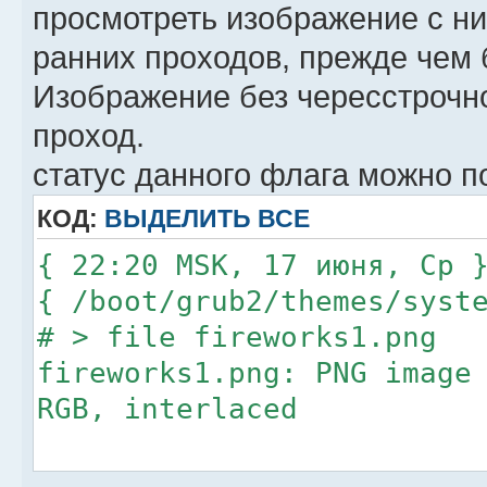
просмотреть изображение с н
ранних проходов, прежде чем 
Изображение без чересстрочно
проход.
статус данного флага можно по
КОД:
ВЫДЕЛИТЬ ВСЕ
{ 22:20 MSK, 17 июня, Ср 
{ /boot/grub2/themes/syst
# > file fireworks1.png
fireworks1.png: PNG image
RGB, interlaced
{ 22:24 MSK, 17 июня, Ср 