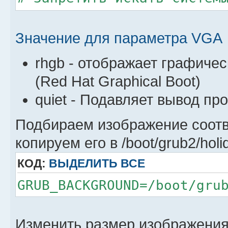
GRUB_DISABLE_OS_PROBER="f
#GRUB_DEVICE_UUID="74ad28
Значение для параметра VGA
e3a34cb18a94"
rhgb - отображает графичес
#Включить создание образа
(Red Hat Graphical Boot)
GRUB_DISABLE_RECOVERY="fa
# Основной набор опций яд
quiet - Подавляет вывод про
GRUB_CMDLINE_LINUX="net.i
Подбираем изображение соот
rd.driver.blacklist=nouve
копируем его в /boot/grub2/hol
video=vesafb:off,efifb:on
КОД:
ВЫДЕЛИТЬ ВСЕ
vconsole.font=ter-u30b vc
# GRUB_VIDEO_BACKEND="efi
GRUB_BACKGROUND=/boot/gru
#GRUB_TERMINAL_OUTPUT="gf
# Список разрешений для г
Изменить размер изображения