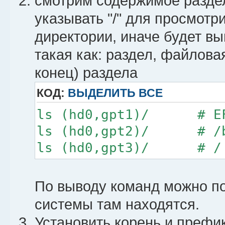
смотрим содержимое раздел
указывать "/" для просмотр
директории, иначе будет в
такая как: раздел, файлова
конец) раздела
КОД:
ВЫДЕЛИТЬ ВСЕ
ls (hd0,gpt1)/ # E
ls (hd0,gpt2)/ # /b
ls (hd0,gpt3)/ # /
По выводу команд можно по
системы там находятся.
Установить корень и префи