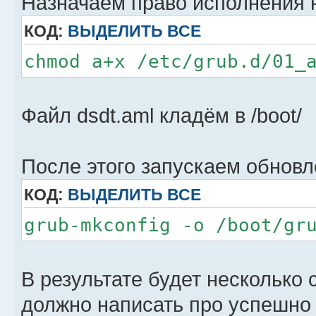
Назначаем право исполнения 
. ${libdir}/grub/grub-mkc
КОД:
ВЫДЕЛИТЬ ВСЕ
chmod a+x /etc/grub.d/01_
# Load custom ACPI table
if [ x${GRUB_CUSTOM_ACPI}
${GRUB_CUSTOM_ACPI} ] && 
Файл dsdt.aml кладём в /boot/
${GRUB_CUSTOM_ACPI}; then
echo "Found custom ACPI
После этого запускаем обновл
>&2
КОД:
ВЫДЕЛИТЬ ВСЕ
prepare_grub_to_access_
grub-mkconfig -o /boot/gr
target=device ${GRUB_CUST
cat << EOF
acpi (\$root)`make_system
В результате будет несколько 
${GRUB_CUSTOM_ACPI}`
должно написать про успешно