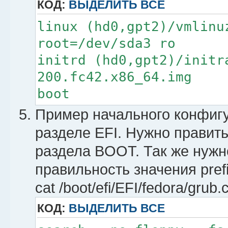
КОД:
ВЫДЕЛИТЬ ВСЕ
linux (hd0,gpt2)/vmlinu
root=/dev/sda3 ro
initrd (hd0,gpt2)/initr
200.fc42.x86_64.img
boot
Пример начального конфиг
разделе EFI. Нужно прави
раздела BOOT. Так же нужн
правильность значения prefi
cat /boot/efi/EFI/fedora/grub.
КОД:
ВЫДЕЛИТЬ ВСЕ