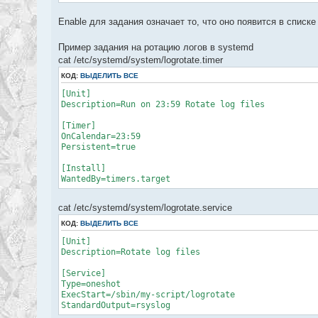
cd /root/
tar -zcf $BACKUP_PATH$DATE/`date +%H-%M`.doc.tar do
Enable для задания означает то, что оно появится в списке
tar -zcf $BACKUP_PATH$DATE/`date +%H-%M`.scripts.ta
cd /sbin/
Пример задания на ротацию логов в systemd
tar -zcf $BACKUP_PATH$DATE/`date +%H-%M`.my-script.
cat /etc/systemd/system/logrotate.timer
КОД:
ВЫДЕЛИТЬ ВСЕ
[Unit]
Description=Run on 23:59 Rotate log files
[Timer]
OnCalendar=23:59
Persistent=true
[Install]
WantedBy=timers.target
cat /etc/systemd/system/logrotate.service
КОД:
ВЫДЕЛИТЬ ВСЕ
[Unit]
Description=Rotate log files
[Service]
Type=oneshot
ExecStart=/sbin/my-script/logrotate
StandardOutput=rsyslog