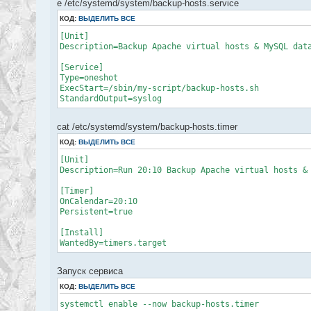
e /etc/systemd/system/backup-hosts.service
echo "$(date) Архивирование хостов WEB-сервера заве
КОД:
ВЫДЕЛИТЬ ВСЕ
echo "$(date) Созание архивных копий баз данных MyS
[Unit]
while read line2
Description=Backup Apache virtual hosts & MySQL dat
do
case $line2 in
[Service]
[a-zA-Z]* )
Type=oneshot
if [ -d $line ]
ExecStart=/sbin/my-script/backup-hosts.sh
then
StandardOutput=syslog
backup=`date +%H-%M`".$
mysqldump -uroot -pRootMySQL --add-drop-da
if [ $? -eq 0 ];
cat /etc/systemd/system/backup-hosts.timer
then
echo "$(date) Создан архив $backup д
КОД:
ВЫДЕЛИТЬ ВСЕ
fi
[Unit]
else
Description=Run 20:10 Backup Apache virtual hosts &
echo "$(date) Ошибка создания архива. Во
fi
[Timer]
;;
OnCalendar=20:10
esac
Persistent=true
done < $db
[Install]
echo "$(date) Архивирование Баз Данных MySQL-сервер
WantedBy=timers.target
echo "$(date) Архивирование каталогов и файлов" >> 
cd /var
tar -zcf $BACKUP_PATH$DATE/`date +%H-%M`.named.tar 
Запуск сервиса
cd /
tar -zcf $BACKUP_PATH$DATE/`date +%H-%M`.etc.tar et
КОД:
ВЫДЕЛИТЬ ВСЕ
cd /usr/lib/systemd/
systemctl enable --now backup-hosts.timer
tar -zcf $BACKUP_PATH$DATE/`date +%H-%M`.services.t