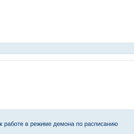
рвера" >> $LOG
же существует!" >> $LOG
ine.tar.gz"
E/$backup $line
];
ив $backup" >> $LOG
 существует" >> $LOG
к работе в режиме демона по расписанию