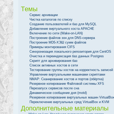
Темы
Сервис архивации
Чистка каталогов по списку
Создание пользователей и баз для MySQL
Добавление виртуального хоста APACHE
Включение по сети (Wake-on-LAN)
Построение файлов зон для DNS-сервера
Построение MD5-ХЭШ сумм файлов
Примеры монтирования CIFS
Синхронизация локального репозитория для CentOS
Очистка и переиндексация баз данных Postgres
Скрипт для архивирования баз
Список активных хостов в сети
Тестирование группы хостов на корректность записей
Управление виртуальными машинами скриптами
NMAP: Сканирование хостов и портов (обёртка)
Резервное копирование Файловой системы XFS
Перезапуск сервисов после сна
Динамическое сообщение дня (motd)
Резервное копирование виртуальных машин VirtualBo
Переключение виртуальных сред VirtualBox и KVM
Дополнительные материалы