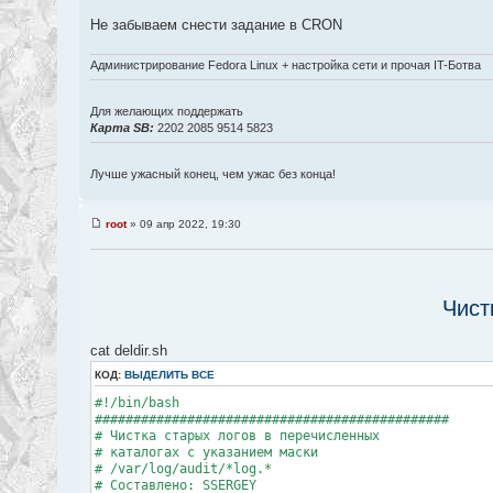
Не забываем снести задание в CRON
Администрирование Fedora Linux + настройка сети и прочая IT-Ботва
Для желающих поддержать
Карта SB:
2202 2085 9514 5823
Лучше ужасный конец, чем ужас без конца!
root
» 09 апр 2022, 19:30
Чист
cat deldir.sh
КОД:
ВЫДЕЛИТЬ ВСЕ
#!/bin/bash
##############################################
# Чистка старых логов в перечисленных
# каталогах с указанием маски
# /var/log/audit/*log.*
# Составлено: SSERGEY