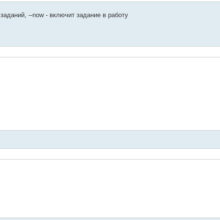
c
 заданий, --now - включит задание в работу
r SH
tar my-script