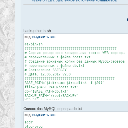
Wake on Lan: Удалённое включение компьютера
backup-hosts.sh
КОД:
ВЫДЕЛИТЬ ВСЕ
#!/bin/sh
##############################################
# Сервис резервного копирования хостов WEB-сервера
# перечисленных в файле hosts.txt
# Создание архивных копий баз данных MySQL-сервера
# перечисленных в файле db.txt
# Составлено: SSERGEY
# Дата: 12.06.2017 v2.0
#############################################
BASE_PATH="$(dirname $(readlink -f $0))"
file="$BASE_PATH/hosts.txt"
db="$BASE_PATH/db.txt"
BACKUP_PATH="/root/BACKUP/"
WEB_DIR="/var/www/"
DATE=`date +%d-%m-%Y`
Список баз MySQL сервера db.txt
LOG="/var/log/backup-hosts.log"
# Максимальное сжатие архивных копий
КОД:
ВЫДЕЛИТЬ ВСЕ
if [ "$SHELL" == "/bin/bash" ]
then
acdr
export GZIP=-9
blog-prog