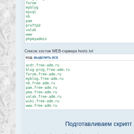
fi
forum
myblog
echo "$(date) Создание архивных копий хостов WEB-се
mysql
nb
if ! [ -d $BACKUP_PATH$DATE ]
pam
then
proftpd
mkdir $BACKUP_PATH$DATE
valak
else
www
echo "$(date) Каталог $BACKUP_PATH$DATE у
phpmyadmin
fi
cd $WEB_DIR
Список хостов WEB-сервера hosts.txt
while read line
do
КОД:
ВЫДЕЛИТЬ ВСЕ
case $line in
[a-zA-Z]* )
acdr.free-adm.ru
if [ -d $line ]
blog-prog.free-adm.ru
then
forum.free-adm.ru
backup=`date +%H-%M`".$l
myblog.free-adm.ru
tar -zcf $BACKUP_PATH$DAT
nb.free-adm.ru
if [ $? -eq 0 
pam.free-adm.ru
then
pma.free-adm.ru
echo "$(date) Создан арх
valak.free-adm.ru
fi
wiki.free-adm.ru
www.free-adm.ru
else
echo "$(date) Хост $line не
fi
Подготавливаем скрипт 
;;
esac
done < $file