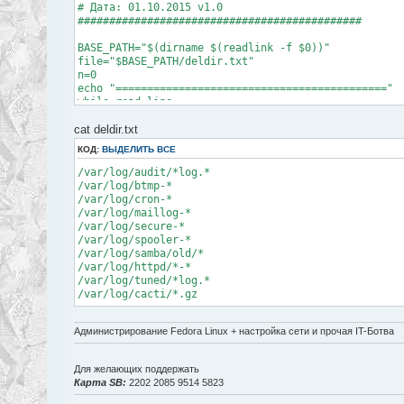
# Дата: 01.10.2015 v1.0
#############################################
BASE_PATH="$(dirname $(readlink -f $0))"
file="$BASE_PATH/deldir.txt"
n=0
echo "==========================================="
while read line
do
cat deldir.txt
case $line in
[\/]* )
КОД:
ВЫДЕЛИТЬ ВСЕ
#rm -f $line
((++n))
/var/log/audit/*log.*
;;
/var/log/btmp-*
esac
/var/log/cron-*
done < $file
/var/log/maillog-*
/var/log/secure-*
echo "Очищено $n каталогов перечисленных в $file"
/var/log/spooler-*
echo "==========================================="
/var/log/samba/old/*
/var/log/httpd/*-*
/var/log/tuned/*log.*
/var/log/cacti/*.gz
Администрирование Fedora Linux + настройка сети и прочая IT-Ботва
Для желающих поддержать
Карта SB:
2202 2085 9514 5823