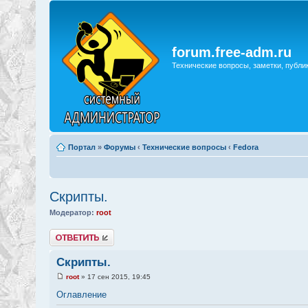
forum.free-adm.ru
Технические вопросы, заметки, публи
Портал
»
Форумы
‹
Технические вопросы
‹
Fedora
Скрипты.
Модератор:
root
Ответить
Скрипты.
root
» 17 сен 2015, 19:45
Оглавление