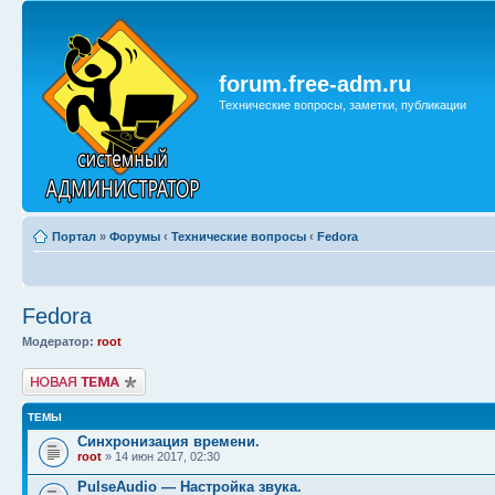
forum.free-adm.ru
Технические вопросы, заметки, публикации
Портал
»
Форумы
‹
Технические вопросы
‹
Fedora
Fedora
Модератор:
root
Начать новую тему
ТЕМЫ
Синхронизация времени.
root
» 14 июн 2017, 02:30
PulseAudio — Настройка звука.