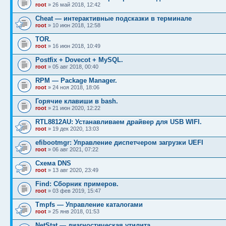
root
» 26 май 2018, 12:42
Cheat — интерактивные подсказки в терминале
root
» 10 июн 2018, 12:58
TOR.
root
» 16 июн 2018, 10:49
Postfix + Dovecot + MySQL.
root
» 05 авг 2018, 00:40
RPM — Package Manager.
root
» 24 ноя 2018, 18:06
Горячие клавиши в bash.
root
» 21 июн 2020, 12:22
RTL8812AU: Устанавливаем драйвер для USB WIFI.
root
» 19 дек 2020, 13:03
efibootmgr: Управление диспетчером загрузки UEFI
root
» 06 авг 2021, 07:22
Схема DNS
root
» 13 авг 2020, 23:49
Find: Сборник примеров.
root
» 03 фев 2019, 15:47
Tmpfs — Управление каталогами
root
» 25 янв 2018, 01:53
NetStat — диагностическая утилита.