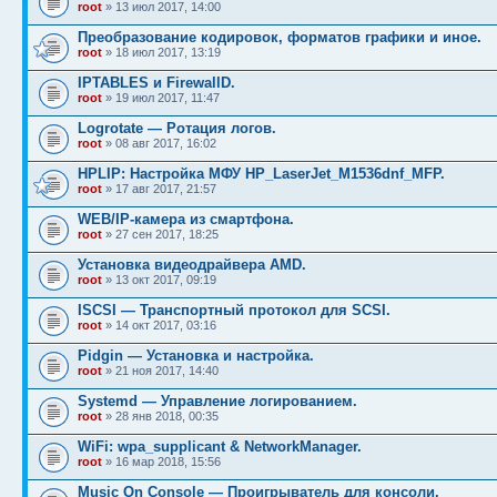
root
» 13 июл 2017, 14:00
Преобразование кодировок, форматов графики и иное.
root
» 18 июл 2017, 13:19
IPTABLES и FirewallD.
root
» 19 июл 2017, 11:47
Logrotate — Ротация логов.
root
» 08 авг 2017, 16:02
HPLIP: Настройка МФУ HP_LaserJet_M1536dnf_MFP.
root
» 17 авг 2017, 21:57
WEB/IP-камера из смартфона.
root
» 27 сен 2017, 18:25
Установка видеодрайвера AMD.
root
» 13 окт 2017, 09:19
ISCSI — Транспортный протокол для SCSI.
root
» 14 окт 2017, 03:16
Pidgin — Установка и настройка.
root
» 21 ноя 2017, 14:40
Systemd — Управление логированием.
root
» 28 янв 2018, 00:35
WiFi: wpa_supplicant & NetworkManager.
root
» 16 мар 2018, 15:56
Music On Console — Проигрыватель для консоли.